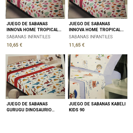
JUEGO DE SABANAS
JUEGO DE SABANAS
INNOVA HOME TROPICAL
INNOVA HOME TROPICAL
090
105
SABANAS INFANTILES
SABANAS INFANTILES
10,65 €
11,65 €
JUEGO DE SABANAS
JUEGO DE SABANAS KABELI
GURUGU DINOSAURIO
KIDS 90
ROJO 90
SABANAS INFANTILES
SABANAS INFANTILES
14,95 €
22,10 €